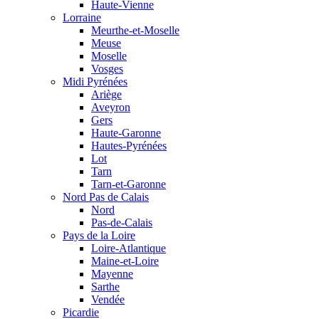
Haute-Vienne
Lorraine
Meurthe-et-Moselle
Meuse
Moselle
Vosges
Midi Pyrénées
Ariège
Aveyron
Gers
Haute-Garonne
Hautes-Pyrénées
Lot
Tarn
Tarn-et-Garonne
Nord Pas de Calais
Nord
Pas-de-Calais
Pays de la Loire
Loire-Atlantique
Maine-et-Loire
Mayenne
Sarthe
Vendée
Picardie