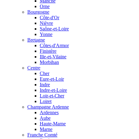
Manche
Orne
Bourgogne
Côte-d'Or
Nièvre
Saône-et-Loire
Yonne
Bretagne
Côtes-d'Armor
Finistère
Ille-et-Vilaine
Morbihan
Centre
Cher
Eure-et-Loir
Indre
Indre-et-Loire
Loir-et-Cher
Loiret
Champagne Ardenne
Ardennes
Aube
Haute-Marne
Marne
Franche Comté