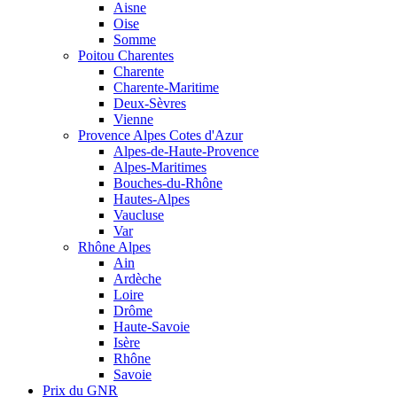
Aisne
Oise
Somme
Poitou Charentes
Charente
Charente-Maritime
Deux-Sèvres
Vienne
Provence Alpes Cotes d'Azur
Alpes-de-Haute-Provence
Alpes-Maritimes
Bouches-du-Rhône
Hautes-Alpes
Vaucluse
Var
Rhône Alpes
Ain
Ardèche
Loire
Drôme
Haute-Savoie
Isère
Rhône
Savoie
Prix du GNR