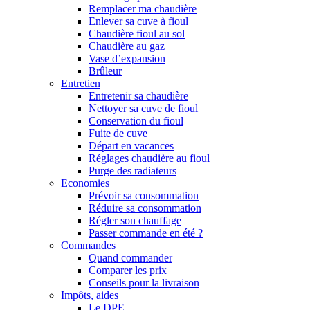
Remplacer ma chaudière
Enlever sa cuve à fioul
Chaudière fioul au sol
Chaudière au gaz
Vase d’expansion
Brûleur
Entretien
Entretenir sa chaudière
Nettoyer sa cuve de fioul
Conservation du fioul
Fuite de cuve
Départ en vacances
Réglages chaudière au fioul
Purge des radiateurs
Economies
Prévoir sa consommation
Réduire sa consommation
Régler son chauffage
Passer commande en été ?
Commandes
Quand commander
Comparer les prix
Conseils pour la livraison
Impôts, aides
Le DPE