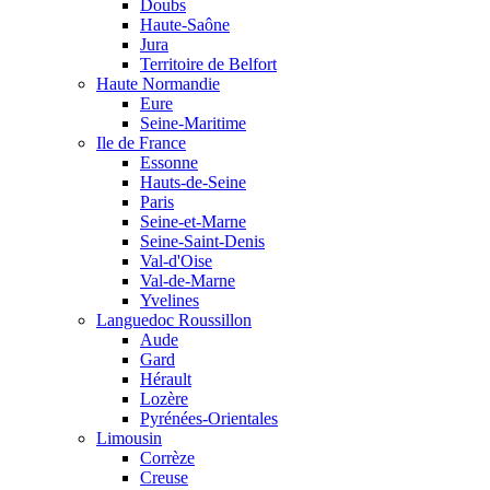
Doubs
Haute-Saône
Jura
Territoire de Belfort
Haute Normandie
Eure
Seine-Maritime
Ile de France
Essonne
Hauts-de-Seine
Paris
Seine-et-Marne
Seine-Saint-Denis
Val-d'Oise
Val-de-Marne
Yvelines
Languedoc Roussillon
Aude
Gard
Hérault
Lozère
Pyrénées-Orientales
Limousin
Corrèze
Creuse