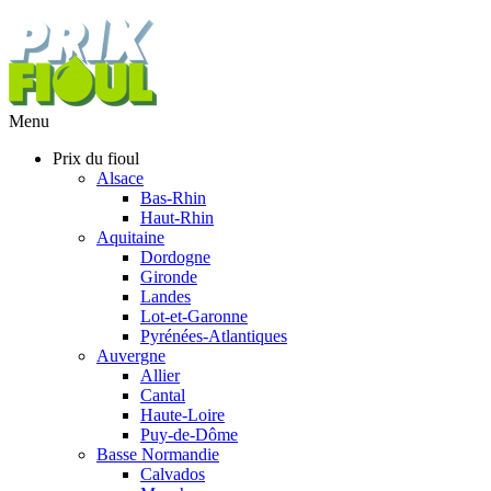
Menu
Prix du fioul
Alsace
Bas-Rhin
Haut-Rhin
Aquitaine
Dordogne
Gironde
Landes
Lot-et-Garonne
Pyrénées-Atlantiques
Auvergne
Allier
Cantal
Haute-Loire
Puy-de-Dôme
Basse Normandie
Calvados