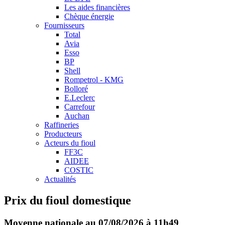
Les aides financières
Chèque énergie
Fournisseurs
Total
Avia
Esso
BP
Shell
Rompetrol - KMG
Bolloré
E.Leclerc
Carrefour
Auchan
Raffineries
Producteurs
Acteurs du fioul
FF3C
AIDEE
COSTIC
Actualités
Prix du fioul domestique
Moyenne nationale au 07/08/2026 à 11h49