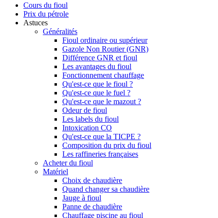
Cours du fioul
Prix du pétrole
Astuces
Généralités
Fioul ordinaire ou supérieur
Gazole Non Routier (GNR)
Différence GNR et fioul
Les avantages du fioul
Fonctionnement chauffage
Qu'est-ce que le fioul ?
Qu'est-ce que le fuel ?
Qu'est-ce que le mazout ?
Odeur de fioul
Les labels du fioul
Intoxication CO
Qu'est-ce que la TICPE ?
Composition du prix du fioul
Les raffineries françaises
Acheter du fioul
Matériel
Choix de chaudière
Quand changer sa chaudière
Jauge à fioul
Panne de chaudière
Chauffage piscine au fioul