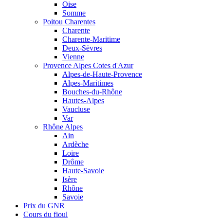
Oise
Somme
Poitou Charentes
Charente
Charente-Maritime
Deux-Sèvres
Vienne
Provence Alpes Cotes d'Azur
Alpes-de-Haute-Provence
Alpes-Maritimes
Bouches-du-Rhône
Hautes-Alpes
Vaucluse
Var
Rhône Alpes
Ain
Ardèche
Loire
Drôme
Haute-Savoie
Isère
Rhône
Savoie
Prix du GNR
Cours du fioul