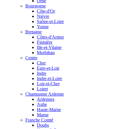
Orne
Bourgogne
Côte-d'Or
Nièvre
Saône-et-Loire
Yonne
Bretagne
Côtes-d'Armor
Finistère
Ille-et-Vilaine
Morbihan
Centre
Cher
Eure-et-Loir
Indre
Indre-et-Loire
Loir-et-Cher
Loiret
Champagne Ardenne
Ardennes
Aube
Haute-Marne
Marne
Franche Comté
Doubs