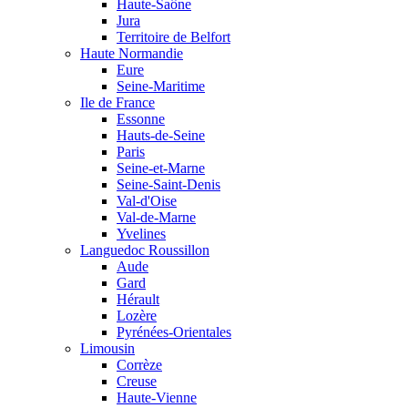
Haute-Saône
Jura
Territoire de Belfort
Haute Normandie
Eure
Seine-Maritime
Ile de France
Essonne
Hauts-de-Seine
Paris
Seine-et-Marne
Seine-Saint-Denis
Val-d'Oise
Val-de-Marne
Yvelines
Languedoc Roussillon
Aude
Gard
Hérault
Lozère
Pyrénées-Orientales
Limousin
Corrèze
Creuse
Haute-Vienne