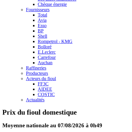
Chèque énergie
Fournisseurs
Total
Avia
Esso
BP
Shell
Rompetrol - KMG
Bolloré
E.Leclerc
Carrefour
Auchan
Raffineries
Producteurs
Acteurs du fioul
FF3C
AIDEE
COSTIC
Actualités
Prix du fioul domestique
Moyenne nationale au 07/08/2026 à 0h49