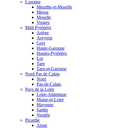
Lorraine
Meurthe-et-Moselle
Meuse
Moselle
Vosges
Midi Pyrénées
Ariège
Aveyron
Gers
Haute-Garonne
Hautes-Pyrénées
Lot
Tarn
Tarn-et-Garonne
Nord Pas de Calais
Nord
Pas-de-Calais
Pays de la Loire
Loire-Atlantique
Maine-et-Loire
Mayenne
Sarthe
Vendée
Picardie
Aisne