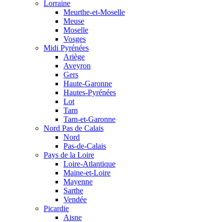
Lorraine
Meurthe-et-Moselle
Meuse
Moselle
Vosges
Midi Pyrénées
Ariège
Aveyron
Gers
Haute-Garonne
Hautes-Pyrénées
Lot
Tarn
Tarn-et-Garonne
Nord Pas de Calais
Nord
Pas-de-Calais
Pays de la Loire
Loire-Atlantique
Maine-et-Loire
Mayenne
Sarthe
Vendée
Picardie
Aisne