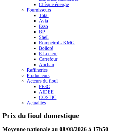
Chèque énergie
Fournisseurs
Total
Avia
Esso
BP
Shell
Rompetrol - KMG
Bolloré
E.Leclerc
Carrefour
Auchan
Raffineries
Producteurs
Acteurs du fioul
FF3C
AIDEE
COSTIC
Actualités
Prix du fioul domestique
Moyenne nationale au 08/08/2026 à 17h50