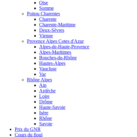
Oise
Somme
Poitou Charentes
Charente
Charente-Maritime
Deux-Sèvres
Vienne
Provence Alpes Cotes d'Azur
Alpes-de-Haute-Provence
Alpes-Maritimes
Bouches-du-Rhône
Hautes-Alpes
Vaucluse
Var
Rhône Alpes
Ain
Ardèche
Loire
Drôme
Haute-Savoie
Isère
Rhône
Savoie
Prix du GNR
Cours du fioul