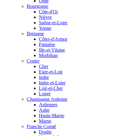
Orne
Bourgogne
Côte-d'Or
Nièvre
Saône-et-Loire
Yonne
Bretagne
Côtes-d'Armor
Finistère
Ille-et-Vilaine
Morbihan
Centre
Cher
Eure-et-Loir
Indre
Indre-et-Loire
Loir-et-Cher
Loiret
Champagne Ardenne
Ardennes
Aube
Haute-Marne
Marne
Franche Comté
Doubs