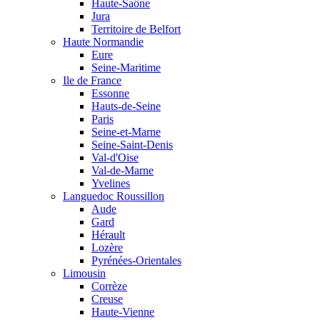
Haute-Saône
Jura
Territoire de Belfort
Haute Normandie
Eure
Seine-Maritime
Ile de France
Essonne
Hauts-de-Seine
Paris
Seine-et-Marne
Seine-Saint-Denis
Val-d'Oise
Val-de-Marne
Yvelines
Languedoc Roussillon
Aude
Gard
Hérault
Lozère
Pyrénées-Orientales
Limousin
Corrèze
Creuse
Haute-Vienne