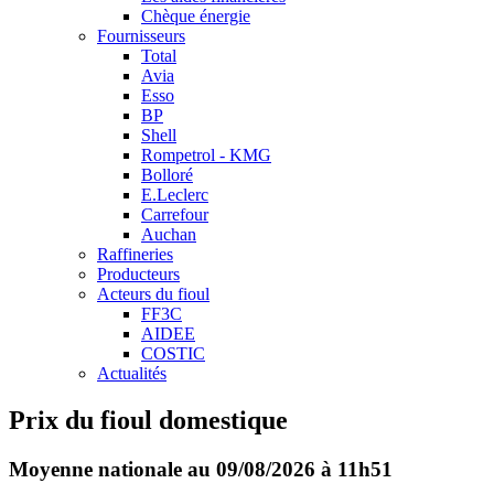
Chèque énergie
Fournisseurs
Total
Avia
Esso
BP
Shell
Rompetrol - KMG
Bolloré
E.Leclerc
Carrefour
Auchan
Raffineries
Producteurs
Acteurs du fioul
FF3C
AIDEE
COSTIC
Actualités
Prix du fioul domestique
Moyenne nationale au 09/08/2026 à 11h51