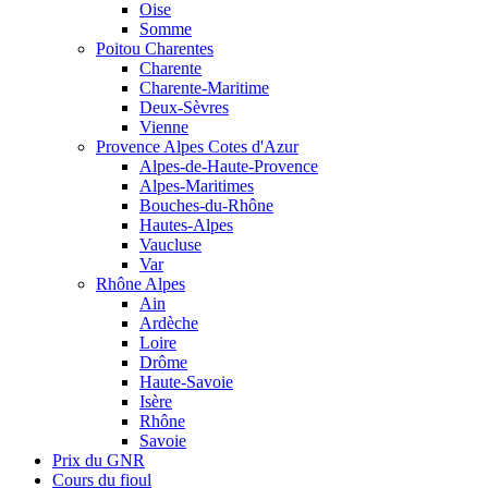
Oise
Somme
Poitou Charentes
Charente
Charente-Maritime
Deux-Sèvres
Vienne
Provence Alpes Cotes d'Azur
Alpes-de-Haute-Provence
Alpes-Maritimes
Bouches-du-Rhône
Hautes-Alpes
Vaucluse
Var
Rhône Alpes
Ain
Ardèche
Loire
Drôme
Haute-Savoie
Isère
Rhône
Savoie
Prix du GNR
Cours du fioul