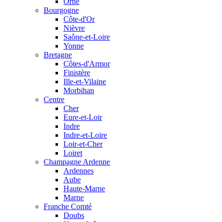
Orne
Bourgogne
Côte-d'Or
Nièvre
Saône-et-Loire
Yonne
Bretagne
Côtes-d'Armor
Finistère
Ille-et-Vilaine
Morbihan
Centre
Cher
Eure-et-Loir
Indre
Indre-et-Loire
Loir-et-Cher
Loiret
Champagne Ardenne
Ardennes
Aube
Haute-Marne
Marne
Franche Comté
Doubs