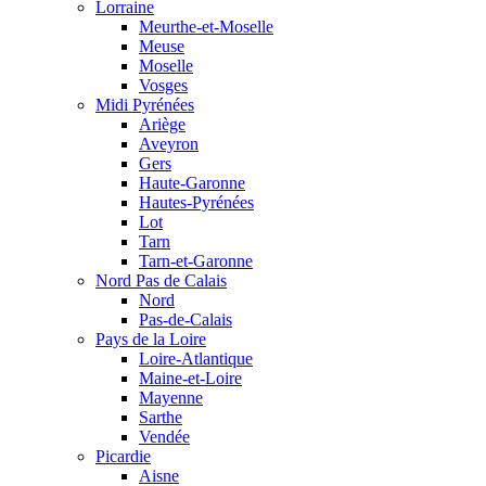
Lorraine
Meurthe-et-Moselle
Meuse
Moselle
Vosges
Midi Pyrénées
Ariège
Aveyron
Gers
Haute-Garonne
Hautes-Pyrénées
Lot
Tarn
Tarn-et-Garonne
Nord Pas de Calais
Nord
Pas-de-Calais
Pays de la Loire
Loire-Atlantique
Maine-et-Loire
Mayenne
Sarthe
Vendée
Picardie
Aisne