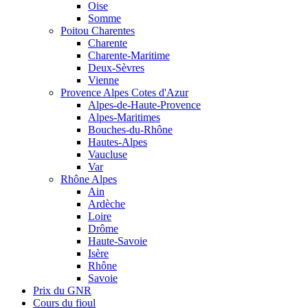
Oise
Somme
Poitou Charentes
Charente
Charente-Maritime
Deux-Sèvres
Vienne
Provence Alpes Cotes d'Azur
Alpes-de-Haute-Provence
Alpes-Maritimes
Bouches-du-Rhône
Hautes-Alpes
Vaucluse
Var
Rhône Alpes
Ain
Ardèche
Loire
Drôme
Haute-Savoie
Isère
Rhône
Savoie
Prix du GNR
Cours du fioul