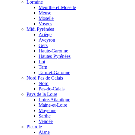
Lorraine
Meurthe-et-Moselle
Meuse
Moselle
Vosges
Midi Pyrénées
Ariège
Aveyron
Gers
Haute-Garonne
Hautes-Pyrénées
Lot
Tarn
Tarn-et-Garonne
Nord Pas de Calais
Nord
Pas-de-Calais
Pays de la Loire
Loire-Atlantique
Maine-et-Loire
Mayenne
Sarthe
Vendée
Picardie
Aisne