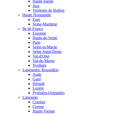
Haute-Saône
Jura
Territoire de Belfort
Haute Normandie
Eure
Seine-Maritime
Ile de France
Essonne
Hauts-de-Seine
Paris
Seine-et-Marne
Seine-Saint-Denis
Val-d'Oise
Val-de-Marne
Yvelines
Languedoc Roussillon
Aude
Gard
Hérault
Lozère
Pyrénées-Orientales
Limousin
Corrèze
Creuse
Haute-Vienne