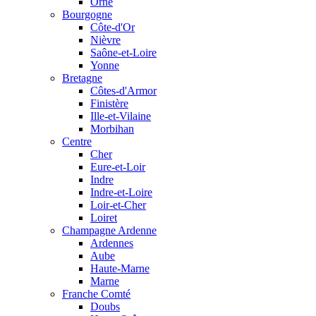
Orne
Bourgogne
Côte-d'Or
Nièvre
Saône-et-Loire
Yonne
Bretagne
Côtes-d'Armor
Finistère
Ille-et-Vilaine
Morbihan
Centre
Cher
Eure-et-Loir
Indre
Indre-et-Loire
Loir-et-Cher
Loiret
Champagne Ardenne
Ardennes
Aube
Haute-Marne
Marne
Franche Comté
Doubs