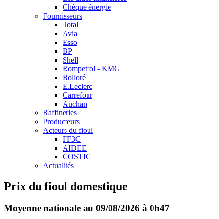
Chèque énergie
Fournisseurs
Total
Avia
Esso
BP
Shell
Rompetrol - KMG
Bolloré
E.Leclerc
Carrefour
Auchan
Raffineries
Producteurs
Acteurs du fioul
FF3C
AIDEE
COSTIC
Actualités
Prix du fioul domestique
Moyenne nationale au 09/08/2026 à 0h47