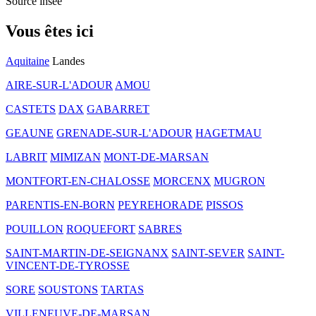
Source insee
Vous êtes ici
Aquitaine
Landes
AIRE-SUR-L'ADOUR
AMOU
CASTETS
DAX
GABARRET
GEAUNE
GRENADE-SUR-L'ADOUR
HAGETMAU
LABRIT
MIMIZAN
MONT-DE-MARSAN
MONTFORT-EN-CHALOSSE
MORCENX
MUGRON
PARENTIS-EN-BORN
PEYREHORADE
PISSOS
POUILLON
ROQUEFORT
SABRES
SAINT-MARTIN-DE-SEIGNANX
SAINT-SEVER
SAINT-
VINCENT-DE-TYROSSE
SORE
SOUSTONS
TARTAS
VILLENEUVE-DE-MARSAN