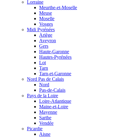
Lorraine
Meurthe-et-Moselle
Meuse
Moselle
Vosges
Midi Pyrénées
Ariège
Aveyron
Gers
Haute-Garonne
Hautes-Pyrénées
Lot
Tarn
Tarn-et-Garonne
Nord Pas de Calais
Nord
Pas-de-Calais
Pays de la Loire
Loire-Atlantique
Maine-et-Loire
Mayenne
Sarthe
Vendée
Picardie
Aisne