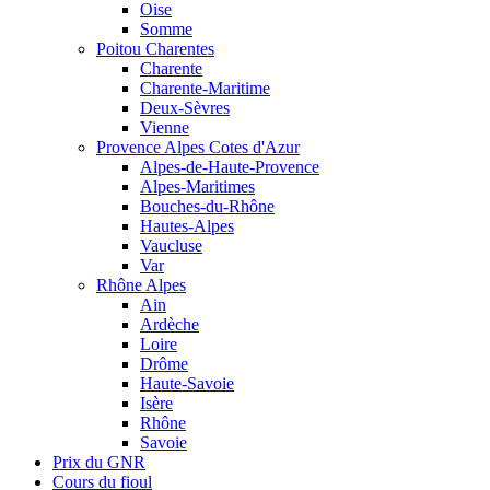
Oise
Somme
Poitou Charentes
Charente
Charente-Maritime
Deux-Sèvres
Vienne
Provence Alpes Cotes d'Azur
Alpes-de-Haute-Provence
Alpes-Maritimes
Bouches-du-Rhône
Hautes-Alpes
Vaucluse
Var
Rhône Alpes
Ain
Ardèche
Loire
Drôme
Haute-Savoie
Isère
Rhône
Savoie
Prix du GNR
Cours du fioul