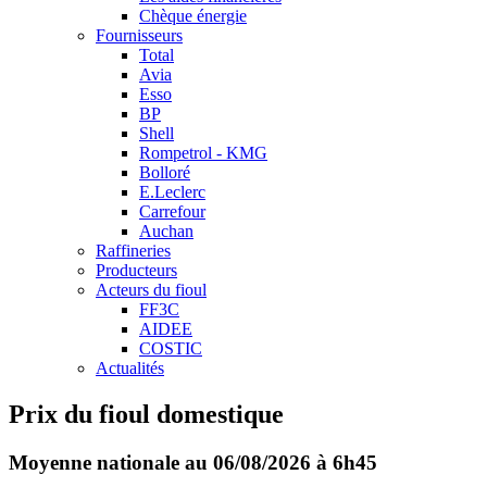
Chèque énergie
Fournisseurs
Total
Avia
Esso
BP
Shell
Rompetrol - KMG
Bolloré
E.Leclerc
Carrefour
Auchan
Raffineries
Producteurs
Acteurs du fioul
FF3C
AIDEE
COSTIC
Actualités
Prix du fioul domestique
Moyenne nationale au 06/08/2026 à 6h45