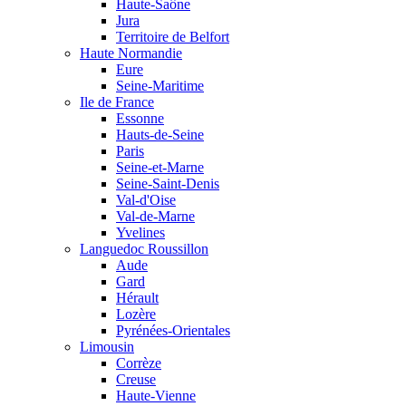
Haute-Saône
Jura
Territoire de Belfort
Haute Normandie
Eure
Seine-Maritime
Ile de France
Essonne
Hauts-de-Seine
Paris
Seine-et-Marne
Seine-Saint-Denis
Val-d'Oise
Val-de-Marne
Yvelines
Languedoc Roussillon
Aude
Gard
Hérault
Lozère
Pyrénées-Orientales
Limousin
Corrèze
Creuse
Haute-Vienne