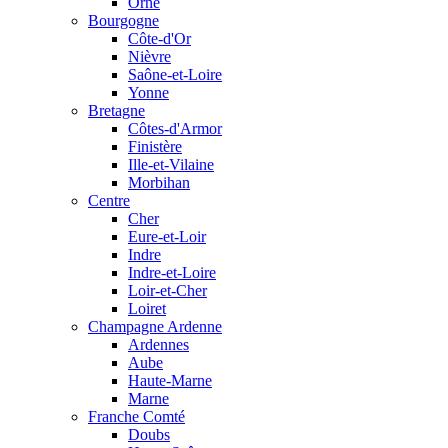
Orne
Bourgogne
Côte-d'Or
Nièvre
Saône-et-Loire
Yonne
Bretagne
Côtes-d'Armor
Finistère
Ille-et-Vilaine
Morbihan
Centre
Cher
Eure-et-Loir
Indre
Indre-et-Loire
Loir-et-Cher
Loiret
Champagne Ardenne
Ardennes
Aube
Haute-Marne
Marne
Franche Comté
Doubs