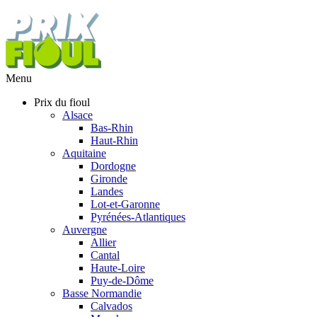
Menu
Prix du fioul
Alsace
Bas-Rhin
Haut-Rhin
Aquitaine
Dordogne
Gironde
Landes
Lot-et-Garonne
Pyrénées-Atlantiques
Auvergne
Allier
Cantal
Haute-Loire
Puy-de-Dôme
Basse Normandie
Calvados