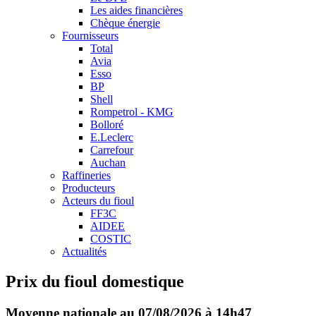
Les aides financières
Chèque énergie
Fournisseurs
Total
Avia
Esso
BP
Shell
Rompetrol - KMG
Bolloré
E.Leclerc
Carrefour
Auchan
Raffineries
Producteurs
Acteurs du fioul
FF3C
AIDEE
COSTIC
Actualités
Prix du fioul domestique
Moyenne nationale au 07/08/2026 à 14h47