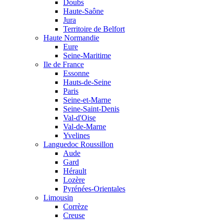
Doubs
Haute-Saône
Jura
Territoire de Belfort
Haute Normandie
Eure
Seine-Maritime
Ile de France
Essonne
Hauts-de-Seine
Paris
Seine-et-Marne
Seine-Saint-Denis
Val-d'Oise
Val-de-Marne
Yvelines
Languedoc Roussillon
Aude
Gard
Hérault
Lozère
Pyrénées-Orientales
Limousin
Corrèze
Creuse