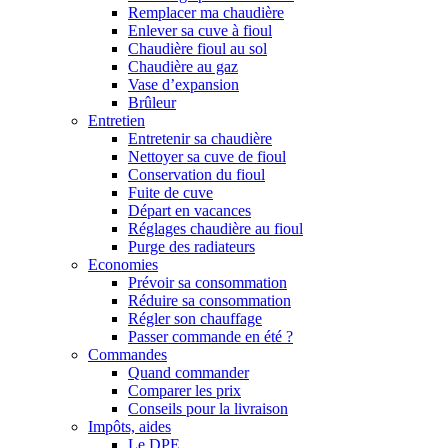
Remplacer ma chaudière
Enlever sa cuve à fioul
Chaudière fioul au sol
Chaudière au gaz
Vase d’expansion
Brûleur
Entretien
Entretenir sa chaudière
Nettoyer sa cuve de fioul
Conservation du fioul
Fuite de cuve
Départ en vacances
Réglages chaudière au fioul
Purge des radiateurs
Economies
Prévoir sa consommation
Réduire sa consommation
Régler son chauffage
Passer commande en été ?
Commandes
Quand commander
Comparer les prix
Conseils pour la livraison
Impôts, aides
Le DPE