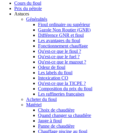
Cours du fioul
Prix du pétrole
Astuces
Généralités
Fioul ordinaire ou supérieur
Gazole Non Routier (GNR)
Différence GNR et fioul
Les avantages du fioul
Fonctionnement chauffage
Qu'est-ce que le fioul ?
Qu'est-ce que le fuel ?
Qu'est-ce que le mazout ?
Odeur de fioul
Les labels du fioul
Intoxication CO
Qu'est-ce que la TICPE ?
Composition du prix du fioul
Les raffineries françaises
Acheter du fioul
Matériel
Choix de chaudière
Quand changer sa chaudière
Jauge à fioul
Panne de chaudière
Chauffage piscine au fioul