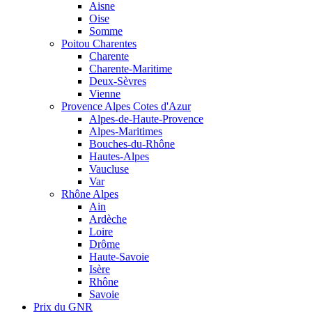
Aisne
Oise
Somme
Poitou Charentes
Charente
Charente-Maritime
Deux-Sèvres
Vienne
Provence Alpes Cotes d'Azur
Alpes-de-Haute-Provence
Alpes-Maritimes
Bouches-du-Rhône
Hautes-Alpes
Vaucluse
Var
Rhône Alpes
Ain
Ardèche
Loire
Drôme
Haute-Savoie
Isère
Rhône
Savoie
Prix du GNR