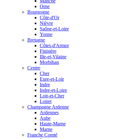
Manche
Orne
Bourgogne
Côte-d'Or
Nièvre
Saône-et-Loire
Yonne
Bretagne
Côtes-d'Armor
Finistère
Ille-et-Vilaine
Morbihan
Centre
Cher
Eure-et-Loir
Indre
Indre-et-Loire
Loir-et-Cher
Loiret
Champagne Ardenne
Ardennes
Aube
Haute-Marne
Marne
Franche Comté