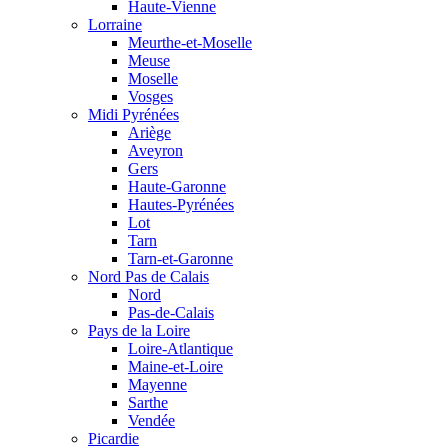
Haute-Vienne
Lorraine
Meurthe-et-Moselle
Meuse
Moselle
Vosges
Midi Pyrénées
Ariège
Aveyron
Gers
Haute-Garonne
Hautes-Pyrénées
Lot
Tarn
Tarn-et-Garonne
Nord Pas de Calais
Nord
Pas-de-Calais
Pays de la Loire
Loire-Atlantique
Maine-et-Loire
Mayenne
Sarthe
Vendée
Picardie