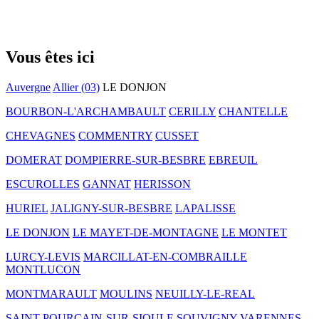
Vous êtes ici
Auvergne
Allier (03)
LE DONJON
BOURBON-L'ARCHAMBAULT
CERILLY
CHANTELLE
CHEVAGNES
COMMENTRY
CUSSET
DOMERAT
DOMPIERRE-SUR-BESBRE
EBREUIL
ESCUROLLES
GANNAT
HERISSON
HURIEL
JALIGNY-SUR-BESBRE
LAPALISSE
LE DONJON
LE MAYET-DE-MONTAGNE
LE MONTET
LURCY-LEVIS
MARCILLAT-EN-COMBRAILLE
MONTLUCON
MONTMARAULT
MOULINS
NEUILLY-LE-REAL
SAINT-POURCAIN-SUR-SIOULE
SOUVIGNY
VARENNES-