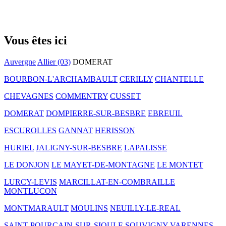
Vous êtes ici
Auvergne
Allier (03)
DOMERAT
BOURBON-L'ARCHAMBAULT
CERILLY
CHANTELLE
CHEVAGNES
COMMENTRY
CUSSET
DOMERAT
DOMPIERRE-SUR-BESBRE
EBREUIL
ESCUROLLES
GANNAT
HERISSON
HURIEL
JALIGNY-SUR-BESBRE
LAPALISSE
LE DONJON
LE MAYET-DE-MONTAGNE
LE MONTET
LURCY-LEVIS
MARCILLAT-EN-COMBRAILLE
MONTLUCON
MONTMARAULT
MOULINS
NEUILLY-LE-REAL
SAINT-POURCAIN-SUR-SIOULE
SOUVIGNY
VARENNES-