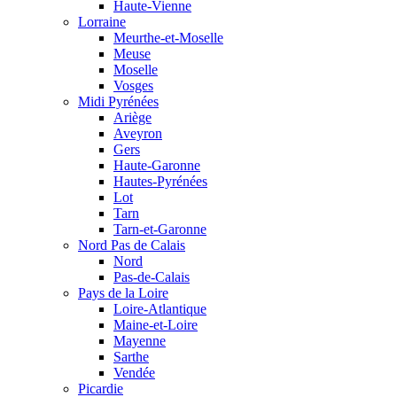
Haute-Vienne
Lorraine
Meurthe-et-Moselle
Meuse
Moselle
Vosges
Midi Pyrénées
Ariège
Aveyron
Gers
Haute-Garonne
Hautes-Pyrénées
Lot
Tarn
Tarn-et-Garonne
Nord Pas de Calais
Nord
Pas-de-Calais
Pays de la Loire
Loire-Atlantique
Maine-et-Loire
Mayenne
Sarthe
Vendée
Picardie