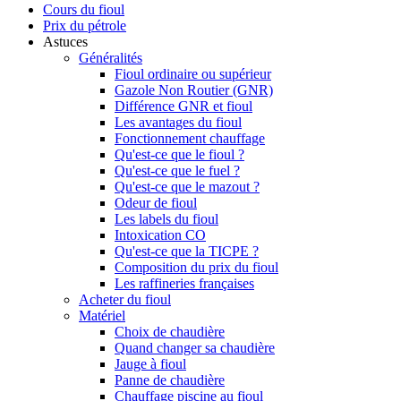
Cours du fioul
Prix du pétrole
Astuces
Généralités
Fioul ordinaire ou supérieur
Gazole Non Routier (GNR)
Différence GNR et fioul
Les avantages du fioul
Fonctionnement chauffage
Qu'est-ce que le fioul ?
Qu'est-ce que le fuel ?
Qu'est-ce que le mazout ?
Odeur de fioul
Les labels du fioul
Intoxication CO
Qu'est-ce que la TICPE ?
Composition du prix du fioul
Les raffineries françaises
Acheter du fioul
Matériel
Choix de chaudière
Quand changer sa chaudière
Jauge à fioul
Panne de chaudière
Chauffage piscine au fioul