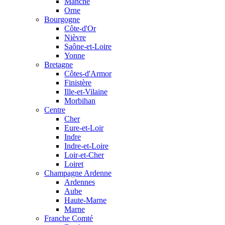
Manche
Orne
Bourgogne
Côte-d'Or
Nièvre
Saône-et-Loire
Yonne
Bretagne
Côtes-d'Armor
Finistère
Ille-et-Vilaine
Morbihan
Centre
Cher
Eure-et-Loir
Indre
Indre-et-Loire
Loir-et-Cher
Loiret
Champagne Ardenne
Ardennes
Aube
Haute-Marne
Marne
Franche Comté