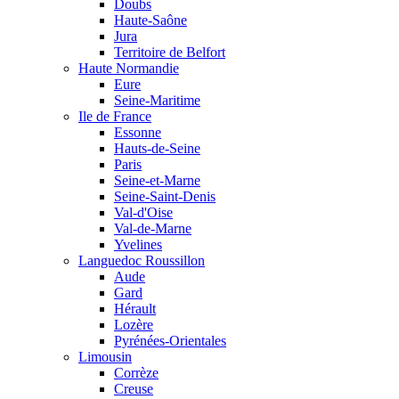
Doubs
Haute-Saône
Jura
Territoire de Belfort
Haute Normandie
Eure
Seine-Maritime
Ile de France
Essonne
Hauts-de-Seine
Paris
Seine-et-Marne
Seine-Saint-Denis
Val-d'Oise
Val-de-Marne
Yvelines
Languedoc Roussillon
Aude
Gard
Hérault
Lozère
Pyrénées-Orientales
Limousin
Corrèze
Creuse