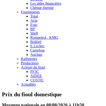
Les aides financières
Chèque énergie
Fournisseurs
Total
Avia
Esso
BP
Shell
Rompetrol - KMG
Bolloré
E.Leclerc
Carrefour
Auchan
Raffineries
Producteurs
Acteurs du fioul
FF3C
AIDEE
COSTIC
Actualités
Prix du fioul domestique
Moyenne nationale au 08/08/2026 à 11h50