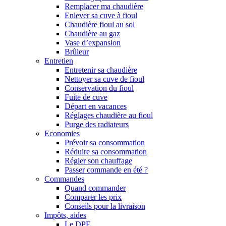
Remplacer ma chaudière
Enlever sa cuve à fioul
Chaudière fioul au sol
Chaudière au gaz
Vase d’expansion
Brûleur
Entretien
Entretenir sa chaudière
Nettoyer sa cuve de fioul
Conservation du fioul
Fuite de cuve
Départ en vacances
Réglages chaudière au fioul
Purge des radiateurs
Economies
Prévoir sa consommation
Réduire sa consommation
Régler son chauffage
Passer commande en été ?
Commandes
Quand commander
Comparer les prix
Conseils pour la livraison
Impôts, aides
Le DPE