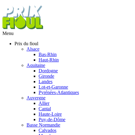
Menu
Prix du fioul
Alsace
Bas-Rhin
Haut-Rhin
Aquitaine
Dordogne
Gironde
Landes
Lot-et-Garonne
Pyrénées-Atlantiques
Auvergne
Allier
Cantal
Haute-Loire
Puy-de-Dôme
Basse Normandie
Calvados