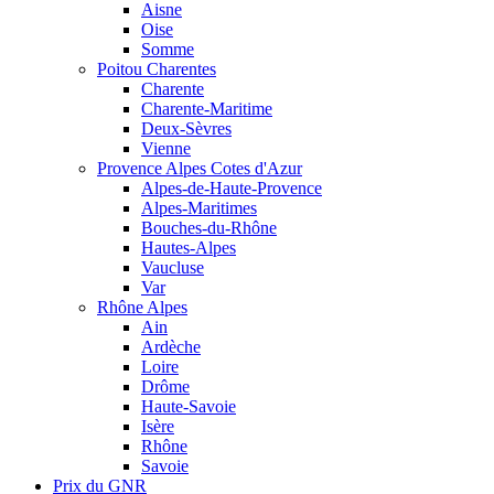
Aisne
Oise
Somme
Poitou Charentes
Charente
Charente-Maritime
Deux-Sèvres
Vienne
Provence Alpes Cotes d'Azur
Alpes-de-Haute-Provence
Alpes-Maritimes
Bouches-du-Rhône
Hautes-Alpes
Vaucluse
Var
Rhône Alpes
Ain
Ardèche
Loire
Drôme
Haute-Savoie
Isère
Rhône
Savoie
Prix du GNR