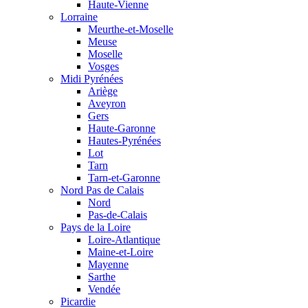
Haute-Vienne
Lorraine
Meurthe-et-Moselle
Meuse
Moselle
Vosges
Midi Pyrénées
Ariège
Aveyron
Gers
Haute-Garonne
Hautes-Pyrénées
Lot
Tarn
Tarn-et-Garonne
Nord Pas de Calais
Nord
Pas-de-Calais
Pays de la Loire
Loire-Atlantique
Maine-et-Loire
Mayenne
Sarthe
Vendée
Picardie