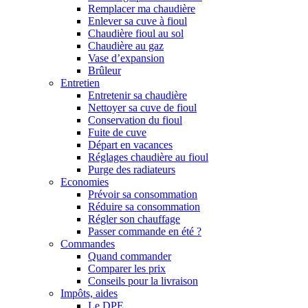
Remplacer ma chaudière
Enlever sa cuve à fioul
Chaudière fioul au sol
Chaudière au gaz
Vase d’expansion
Brûleur
Entretien
Entretenir sa chaudière
Nettoyer sa cuve de fioul
Conservation du fioul
Fuite de cuve
Départ en vacances
Réglages chaudière au fioul
Purge des radiateurs
Economies
Prévoir sa consommation
Réduire sa consommation
Régler son chauffage
Passer commande en été ?
Commandes
Quand commander
Comparer les prix
Conseils pour la livraison
Impôts, aides
Le DPE