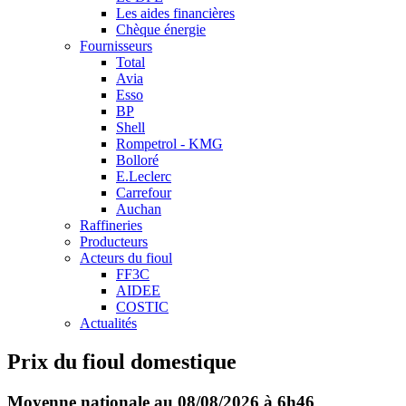
Les aides financières
Chèque énergie
Fournisseurs
Total
Avia
Esso
BP
Shell
Rompetrol - KMG
Bolloré
E.Leclerc
Carrefour
Auchan
Raffineries
Producteurs
Acteurs du fioul
FF3C
AIDEE
COSTIC
Actualités
Prix du fioul domestique
Moyenne nationale au 08/08/2026 à 6h46