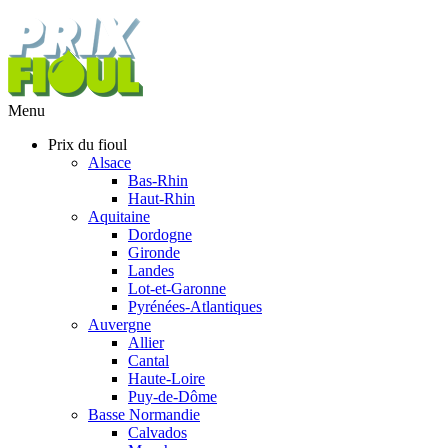
Menu
Prix du fioul
Alsace
Bas-Rhin
Haut-Rhin
Aquitaine
Dordogne
Gironde
Landes
Lot-et-Garonne
Pyrénées-Atlantiques
Auvergne
Allier
Cantal
Haute-Loire
Puy-de-Dôme
Basse Normandie
Calvados