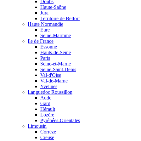
Doubs
Haute-Saône
Jura
Territoire de Belfort
Haute Normandie
Eure
Seine-Maritime
Ile de France
Essonne
Hauts-de-Seine
Paris
Seine-et-Marne
Seine-Saint-Denis
Val-d'Oise
Val-de-Marne
Yvelines
Languedoc Roussillon
Aude
Gard
Hérault
Lozère
Pyrénées-Orientales
Limousin
Corrèze
Creuse