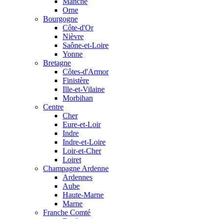
Manche
Orne
Bourgogne
Côte-d'Or
Nièvre
Saône-et-Loire
Yonne
Bretagne
Côtes-d'Armor
Finistère
Ille-et-Vilaine
Morbihan
Centre
Cher
Eure-et-Loir
Indre
Indre-et-Loire
Loir-et-Cher
Loiret
Champagne Ardenne
Ardennes
Aube
Haute-Marne
Marne
Franche Comté