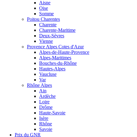
Aisne
Oise
Somme
Poitou Charentes
Charente
Charente-Maritime
Deux-Sèvres
Vienne
Provence Alpes Cotes d'Azur
Alpes-de-Haute-Provence
Alpes-Maritimes
Bouches-du-Rhône
Hautes-Alpes
Vaucluse
Var
Rhône Alpes
Ain
Ardèche
Loire
Drôme
Haute-Savoie
Isère
Rhône
Savoie
Prix du GNR