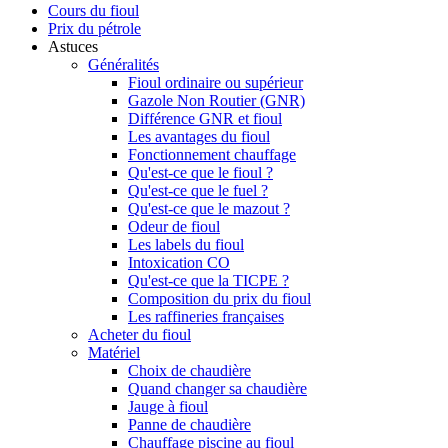
Cours du fioul
Prix du pétrole
Astuces
Généralités
Fioul ordinaire ou supérieur
Gazole Non Routier (GNR)
Différence GNR et fioul
Les avantages du fioul
Fonctionnement chauffage
Qu'est-ce que le fioul ?
Qu'est-ce que le fuel ?
Qu'est-ce que le mazout ?
Odeur de fioul
Les labels du fioul
Intoxication CO
Qu'est-ce que la TICPE ?
Composition du prix du fioul
Les raffineries françaises
Acheter du fioul
Matériel
Choix de chaudière
Quand changer sa chaudière
Jauge à fioul
Panne de chaudière
Chauffage piscine au fioul