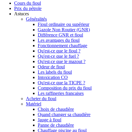
Cours du fioul
Prix du pétrole
Astuces
Généralités
Fioul ordinaire ou supérieur
Gazole Non Routier (GNR)
Différence GNR et fioul
Les avantages du fioul
Fonctionnement chauffage
Qu'est-ce que le fioul ?
Qu'est-ce que le fuel ?
Qu'est-ce que le mazout ?
Odeur de fioul
Les labels du fioul
Intoxication CO
Qu'est-ce que la TICPE ?
Composition du prix du fioul
Les raffineries françaises
Acheter du fioul
Matériel
Choix de chaudière
Quand changer sa chaudière
Jauge à fioul
Panne de chaudière
Chauffage piscine au fioul