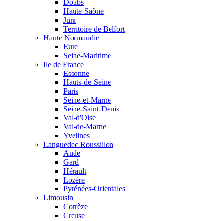
Doubs
Haute-Saône
Jura
Territoire de Belfort
Haute Normandie
Eure
Seine-Maritime
Ile de France
Essonne
Hauts-de-Seine
Paris
Seine-et-Marne
Seine-Saint-Denis
Val-d'Oise
Val-de-Marne
Yvelines
Languedoc Roussillon
Aude
Gard
Hérault
Lozère
Pyrénées-Orientales
Limousin
Corrèze
Creuse