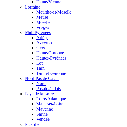
Haute-Vienne
Lorraine
Meurthe-et-Moselle
Meuse
Moselle
Vosges
Midi Pyrénées
Ariège
Aveyron
Gers
Haute-Garonne
Hautes-Pyrénées
Lot
Tarn
Tarn-et-Garonne
Nord Pas de Calais
Nord
Pas-de-Calais
Pays de la Loire
Loire-Atlantique
Maine-et-Loire
Mayenne
Sarthe
Vendée
Picardie