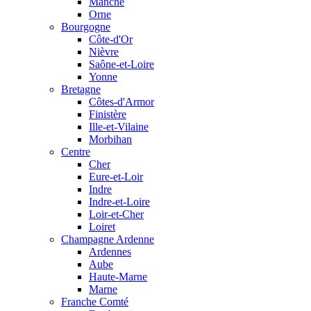
Manche
Orne
Bourgogne
Côte-d'Or
Nièvre
Saône-et-Loire
Yonne
Bretagne
Côtes-d'Armor
Finistère
Ille-et-Vilaine
Morbihan
Centre
Cher
Eure-et-Loir
Indre
Indre-et-Loire
Loir-et-Cher
Loiret
Champagne Ardenne
Ardennes
Aube
Haute-Marne
Marne
Franche Comté