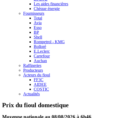
Les aides financières
Chèque énergie
Fournisseurs
Total
Avia
Esso
BP
Shell
Rompetrol - KMG
Bolloré
E.Leclerc
Carrefour
Auchan
Raffineries
Producteurs
Acteurs du fioul
FF3C
AIDEE
COSTIC
Actualités
Prix du fioul domestique
Moyenne nationale au 08/08/2026 à 6h46