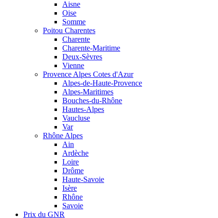
Aisne
Oise
Somme
Poitou Charentes
Charente
Charente-Maritime
Deux-Sèvres
Vienne
Provence Alpes Cotes d'Azur
Alpes-de-Haute-Provence
Alpes-Maritimes
Bouches-du-Rhône
Hautes-Alpes
Vaucluse
Var
Rhône Alpes
Ain
Ardèche
Loire
Drôme
Haute-Savoie
Isère
Rhône
Savoie
Prix du GNR