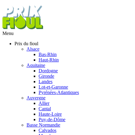
Menu
Prix du fioul
Alsace
Bas-Rhin
Haut-Rhin
Aquitaine
Dordogne
Gironde
Landes
Lot-et-Garonne
Pyrénées-Atlantiques
Auvergne
Allier
Cantal
Haute-Loire
Puy-de-Dôme
Basse Normandie
Calvados