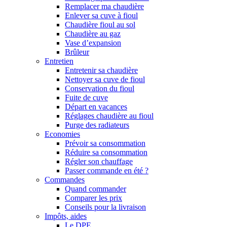
Remplacer ma chaudière
Enlever sa cuve à fioul
Chaudière fioul au sol
Chaudière au gaz
Vase d’expansion
Brûleur
Entretien
Entretenir sa chaudière
Nettoyer sa cuve de fioul
Conservation du fioul
Fuite de cuve
Départ en vacances
Réglages chaudière au fioul
Purge des radiateurs
Economies
Prévoir sa consommation
Réduire sa consommation
Régler son chauffage
Passer commande en été ?
Commandes
Quand commander
Comparer les prix
Conseils pour la livraison
Impôts, aides
Le DPE