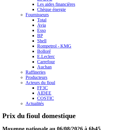
Les aides financières
Chèque énergie
Fournisseurs
Total
Avia
Esso
BP
Shell
Rompetrol - KMG
Bolloré
E.Leclerc
Carrefour
Auchan
Raffineries
Producteurs
Acteurs du fioul
FF3C
AIDEE
COSTIC
Actualités
Prix du fioul domestique
Moyenne nationale au 06/08/2026 à 6h45