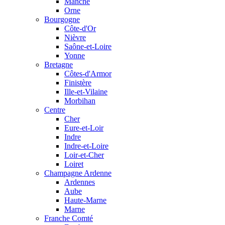
Manche
Orne
Bourgogne
Côte-d'Or
Nièvre
Saône-et-Loire
Yonne
Bretagne
Côtes-d'Armor
Finistère
Ille-et-Vilaine
Morbihan
Centre
Cher
Eure-et-Loir
Indre
Indre-et-Loire
Loir-et-Cher
Loiret
Champagne Ardenne
Ardennes
Aube
Haute-Marne
Marne
Franche Comté