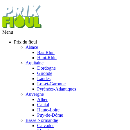
Menu
Prix du fioul
Alsace
Bas-Rhin
Haut-Rhin
Aquitaine
Dordogne
Gironde
Landes
Lot-et-Garonne
Pyrénées-Atlantiques
Auvergne
Allier
Cantal
Haute-Loire
Puy-de-Dôme
Basse Normandie
Calvados