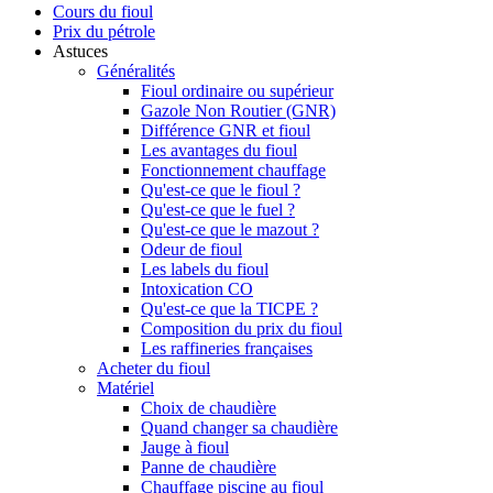
Cours du fioul
Prix du pétrole
Astuces
Généralités
Fioul ordinaire ou supérieur
Gazole Non Routier (GNR)
Différence GNR et fioul
Les avantages du fioul
Fonctionnement chauffage
Qu'est-ce que le fioul ?
Qu'est-ce que le fuel ?
Qu'est-ce que le mazout ?
Odeur de fioul
Les labels du fioul
Intoxication CO
Qu'est-ce que la TICPE ?
Composition du prix du fioul
Les raffineries françaises
Acheter du fioul
Matériel
Choix de chaudière
Quand changer sa chaudière
Jauge à fioul
Panne de chaudière
Chauffage piscine au fioul