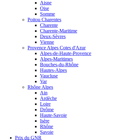
Aisne
Oise
Somme
Poitou Charentes
Charente
Charente-Maritime
Deux-Sèvres
Vienne
Provence Alpes Cotes d'Azur
Alpes-de-Haute-Provence
Alpes-Maritimes
Bouches-du-Rhône
Hautes-Alpes
Vaucluse
Var
Rhône Alpes
Ain
Ardèche
Loire
Drôme
Haute-Savoie
Isère
Rhône
Savoie
Prix du GNR