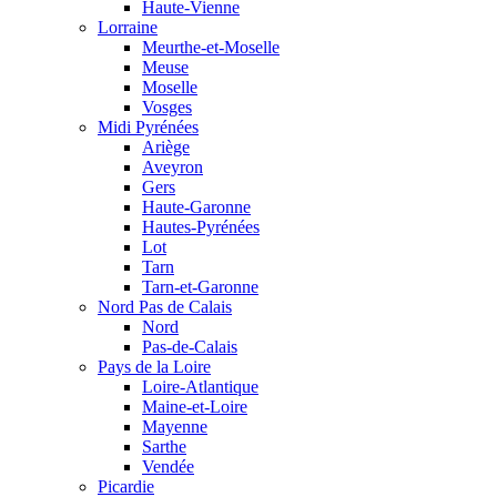
Haute-Vienne
Lorraine
Meurthe-et-Moselle
Meuse
Moselle
Vosges
Midi Pyrénées
Ariège
Aveyron
Gers
Haute-Garonne
Hautes-Pyrénées
Lot
Tarn
Tarn-et-Garonne
Nord Pas de Calais
Nord
Pas-de-Calais
Pays de la Loire
Loire-Atlantique
Maine-et-Loire
Mayenne
Sarthe
Vendée
Picardie