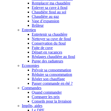
Remplacer ma chaudière
Enlever sa cuve à fioul
Chaudière fioul au sol
Chaudière au gaz
Vase d’expansion
Brûleur
Entretien
Entretenir sa chaudière
Nettoyer sa cuve de fioul
Conservation du fioul
Fuite de cuve
Départ en vacances
Réglages chaudière au fioul
Purge des radiateurs
Economies
Prévoir sa consommation
Réduire sa consommation
Régler son chauffage
Passer commande en été ?
Commandes
Quand commander
Comparer les prix
Conseils pour la livraison
Impôts, aides
Le DPE