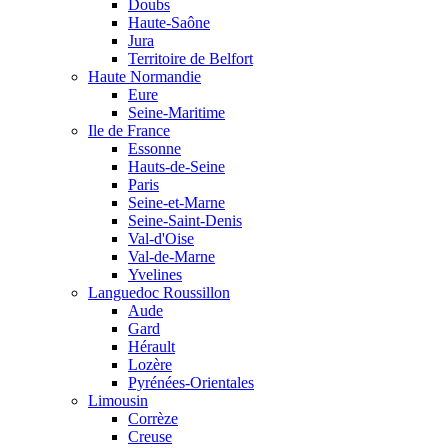
Doubs
Haute-Saône
Jura
Territoire de Belfort
Haute Normandie
Eure
Seine-Maritime
Ile de France
Essonne
Hauts-de-Seine
Paris
Seine-et-Marne
Seine-Saint-Denis
Val-d'Oise
Val-de-Marne
Yvelines
Languedoc Roussillon
Aude
Gard
Hérault
Lozère
Pyrénées-Orientales
Limousin
Corrèze
Creuse