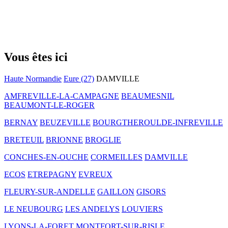
Vous êtes ici
Haute Normandie
Eure (27)
DAMVILLE
AMFREVILLE-LA-CAMPAGNE
BEAUMESNIL
BEAUMONT-LE-ROGER
BERNAY
BEUZEVILLE
BOURGTHEROULDE-INFREVILLE
BRETEUIL
BRIONNE
BROGLIE
CONCHES-EN-OUCHE
CORMEILLES
DAMVILLE
ECOS
ETREPAGNY
EVREUX
FLEURY-SUR-ANDELLE
GAILLON
GISORS
LE NEUBOURG
LES ANDELYS
LOUVIERS
LYONS-LA-FORET
MONTFORT-SUR-RISLE