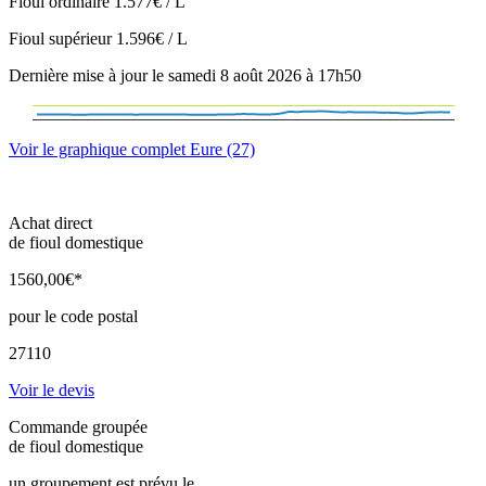
Fioul ordinaire
1.577€ / L
Fioul supérieur
1.596€ / L
Dernière mise à jour le samedi 8 août 2026 à 17h50
Voir le graphique complet Eure (27)
Achat direct
de fioul domestique
1560
,00
€*
pour le code postal
27110
Voir le devis
Commande groupée
de fioul domestique
un groupement est prévu le